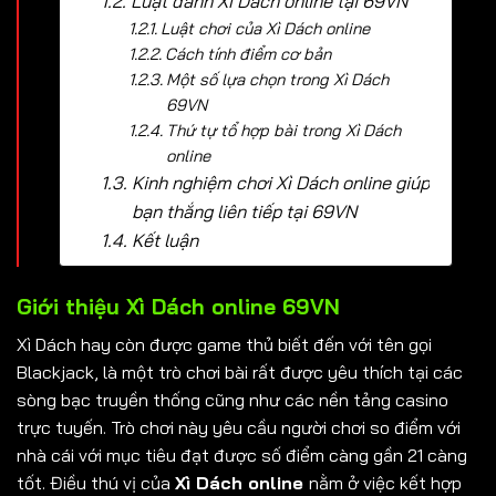
Luật đánh Xì Dách online tại 69VN
Luật chơi của Xì Dách online
Cách tính điểm cơ bản
Một số lựa chọn trong Xì Dách
69VN
Thứ tự tổ hợp bài trong Xì Dách
online
Kinh nghiệm chơi Xì Dách online giúp
bạn thắng liên tiếp tại 69VN
Kết luận
Giới thiệu Xì Dách online 69VN
Xì Dách hay còn được game thủ biết đến với tên gọi
Blackjack, là một trò chơi bài rất được yêu thích tại các
sòng bạc truyền thống cũng như các nền tảng casino
trực tuyến. Trò chơi này yêu cầu người chơi so điểm với
nhà cái với mục tiêu đạt được số điểm càng gần 21 càng
tốt. Điều thú vị của
Xì Dách online
nằm ở việc kết hợp