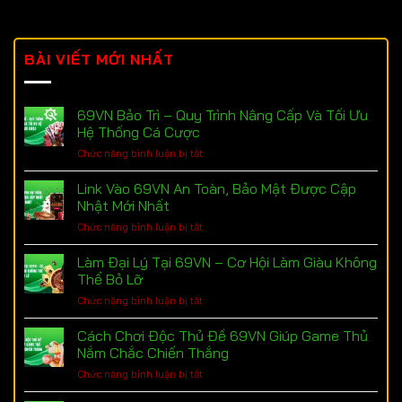
BÀI VIẾT MỚI NHẤT
69VN Bảo Trì – Quy Trình Nâng Cấp Và Tối Ưu
Hệ Thống Cá Cược
ở
Chức năng bình luận bị tắt
69VN
Bảo
Link Vào 69VN An Toàn, Bảo Mật Được Cập
Trì
Nhật Mới Nhất
–
ở
Chức năng bình luận bị tắt
Quy
Link
Trình
Vào
Làm Đại Lý Tại 69VN – Cơ Hội Làm Giàu Không
Nâng
69VN
Cấp
Thể Bỏ Lỡ
An
Và
ở
Chức năng bình luận bị tắt
Toàn,
Tối
Làm
Bảo
Ưu
Đại
Cách Chơi Độc Thủ Đề 69VN Giúp Game Thủ
Mật
Hệ
Lý
Được
Nắm Chắc Chiến Thắng
Thống
Tại
Cập
Cá
ở
Chức năng bình luận bị tắt
69VN
Nhật
Cược
Cách
–
Mới