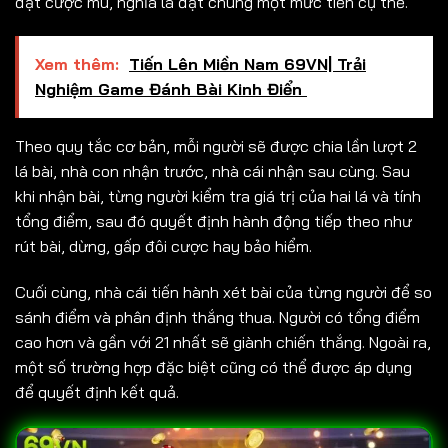
đặt cược mù, nghĩa là đặt chung một mức tiền cụ thể.
Xem thêm:
Tiến Lên Miền Nam 69VN| Trải
Nghiệm Game Đánh Bài Kinh Điển
Theo quy tắc cơ bản, mỗi người sẽ được chia lần lượt 2
lá bài, nhà con nhận trước, nhà cái nhận sau cùng. Sau
khi nhận bài, từng người kiểm tra giá trị của hai lá và tính
tổng điểm, sau đó quyết định hành động tiếp theo như
rút bài, dừng, gấp đôi cược hay bảo hiểm.
Cuối cùng, nhà cái tiến hành xét bài của từng người để so
sánh điểm và phân định thắng thua. Người có tổng điểm
cao hơn và gần với 21 nhất sẽ giành chiến thắng. Ngoài ra,
một số trường hợp đặc biệt cũng có thể được áp dụng
để quyết định kết quả.