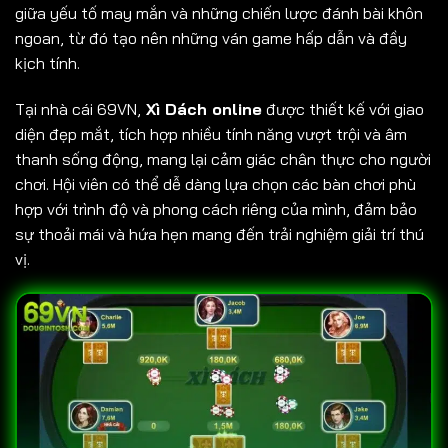
giữa yếu tố may mắn và những chiến lược đánh bài khôn
ngoan, từ đó tạo nên những ván game hấp dẫn và đầy
kịch tính.
Tại nhà cái 69VN,
Xì Dách online
được thiết kế với giao
diện đẹp mắt, tích hợp nhiều tính năng vượt trội và âm
thanh sống động, mang lại cảm giác chân thực cho người
chơi. Hội viên có thể dễ dàng lựa chọn các bàn chơi phù
hợp với trình độ và phong cách riêng của mình, đảm bảo
sự thoải mái và hứa hẹn mang đến trải nghiệm giải trí thú
vị.