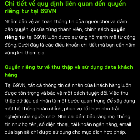
Chi tiết về quy định liên quan đến quyền
riêng tư tại 69VN
Nhằm bảo vệ an toàn thông tin của người chơi và đảm
bảo quyền lợi của từng thành viên, chính sách
quyền
riêng tư
tại 69VN luôn được sự ủng hộ mạnh mẽ từ cộng
đồng. Dưới đây là các điều khoản chi tiết mà bạn cần nắm
vững khi tham gia.
Quyền riêng tư về thu thập và sử dụng data khách
hàng
Tại 69VN, tất cả thông tin cá nhân của khách hàng luôn
được tôn trọng và bảo vệ một cách tuyệt đối. Việc thu
thập dữ liệu cá nhân là một bước quan trọng để xây dựng
một hệ thống hoàn chỉnh, phục vụ tốt hơn cho trải
nghiệm của người chơi. Nhà cái đảm bảo rằng mọi thông
tin như họ tên, số điện thoại, tài khoản ngân hàng, email
của bạn sẽ chỉ được sử dụng cho mục đích hợp pháp.