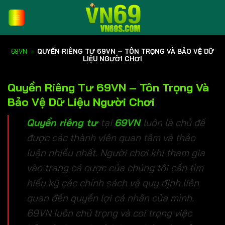
Chuyển
đến
nội
dung
69VN
»
QUYỀN RIÊNG TƯ 69VN – TÔN TRỌNG VÀ BẢO VỆ DỮ
LIỆU NGƯỜI CHƠI
Quyền Riêng Tư 69VN – Tôn Trọng Và
Bảo Vệ Dữ Liệu Người Chơi
Quyền riêng tư
tại
69VN
luôn là chủ đề
được các thành viên quan tâm và thảo
luận nhiều nhất. Người chơi khi tham gia
vào trang cá cược của chúng tôi cần tìm
hiểu kỹ các chính sách và quy định liên
quan đến quyền lợi cá nhân của mình.
69VN luôn chú trọng và coi trọng việc