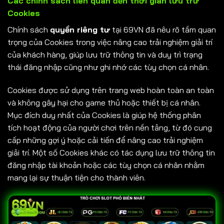
Các chính sách liên quan đến thời gian lưu trữ
Cookies
Chính sách
quyền riêng tư
tại 69VN đã nêu rõ tầm quan
trọng của Cookies trong việc nâng cao trải nghiệm giải trí
của khách hàng, giúp lưu trữ thông tin và duy trì trạng
thái đăng nhập cũng như ghi nhớ các tùy chọn cá nhân.
Cookies được sử dụng trên trang web hoàn toàn an toàn
và không gây hại cho game thủ hoặc thiết bị cá nhân.
Mục đích duy nhất của Cookies là giúp hệ thống phân
tích hoạt động của người chơi trên nền tảng, từ đó cung
cấp những gợi ý hoặc cải tiến để nâng cao trải nghiệm
giải trí. Một số Cookies khác có tác dụng lưu trữ thông tin
đăng nhập tài khoản hoặc các tùy chọn cá nhân nhằm
mang lại sự thuận tiện cho thành viên.