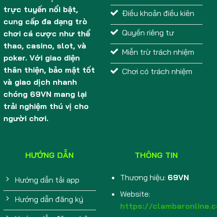
trực tuyến nổi bật,
Điều khoản điều kiên
cung cấp đa dạng trò
Quyền riêng tư
chơi cá cược như thể
thao, casino, slot, và
Miễn trừ trách nhiệm
poker. Với giao diện
thân thiện, bảo mật tốt
Chơi có trách nhiệm
và giao dịch nhanh
chóng 69VN mang lại
trải nghiệm thú vị cho
người chơi.
HƯỚNG DẪN
THÔNG TIN
Thương hiệu:
69VN
Hướng dẫn tải app
Website:
Hướng dẫn đăng ký
https://clambaronline.